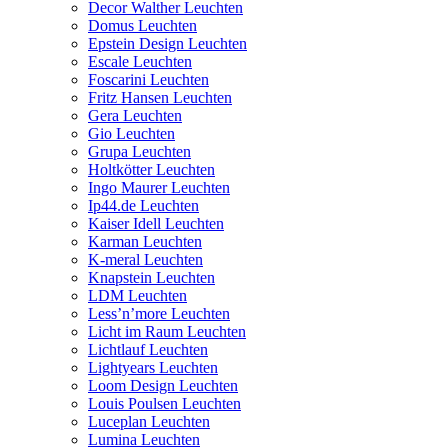
Decor Walther Leuchten
Domus Leuchten
Epstein Design Leuchten
Escale Leuchten
Foscarini Leuchten
Fritz Hansen Leuchten
Gera Leuchten
Gio Leuchten
Grupa Leuchten
Holtkötter Leuchten
Ingo Maurer Leuchten
Ip44.de Leuchten
Kaiser Idell Leuchten
Karman Leuchten
K-meral Leuchten
Knapstein Leuchten
LDM Leuchten
Less’n’more Leuchten
Licht im Raum Leuchten
Lichtlauf Leuchten
Lightyears Leuchten
Loom Design Leuchten
Louis Poulsen Leuchten
Luceplan Leuchten
Lumina Leuchten