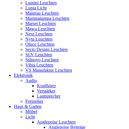
Lumini Leuchten
Lupia Licht
Maigrau Leuchten
Mammalampa Leuchten
Marset Leuchten
Mawa Leuchten
Next Leuchten
Nyta Leuchten
Oluce Leuchten
Secto Design Leuchten
SLV Leuchten
Stilnovo Leuchten
Vibia Leuchten
VS Manufaktur Leuchten
Elektronik
Audio
Kopfhörer
Verstärker
Lautsprecher
Fernseher
Haus & Garten
Möbel
Licht
Anglepoise Leuchten
Anglepoise Beiträge