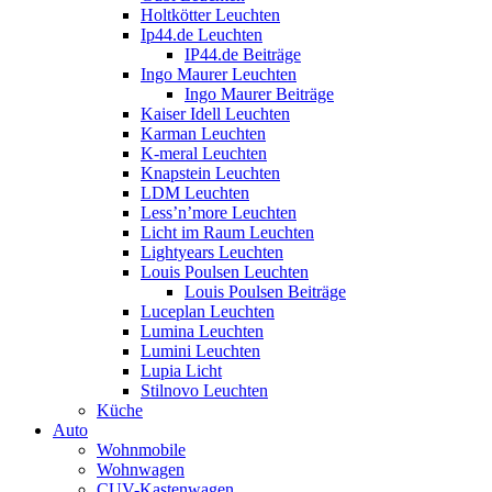
Holtkötter Leuchten
Ip44.de Leuchten
IP44.de Beiträge
Ingo Maurer Leuchten
Ingo Maurer Beiträge
Kaiser Idell Leuchten
Karman Leuchten
K-meral Leuchten
Knapstein Leuchten
LDM Leuchten
Less’n’more Leuchten
Licht im Raum Leuchten
Lightyears Leuchten
Louis Poulsen Leuchten
Louis Poulsen Beiträge
Luceplan Leuchten
Lumina Leuchten
Lumini Leuchten
Lupia Licht
Stilnovo Leuchten
Küche
Auto
Wohnmobile
Wohnwagen
CUV-Kastenwagen