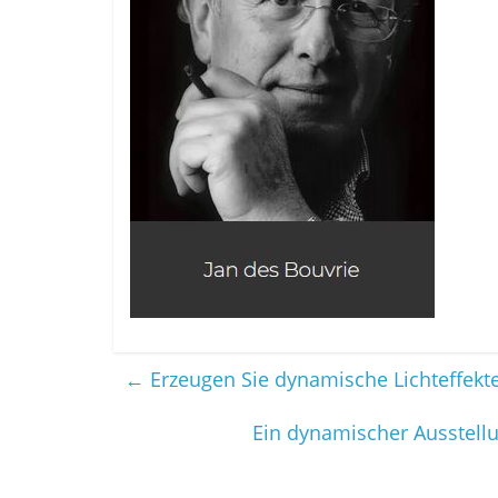
←
Erzeugen Sie dynamische Lichteffekt
Ein dynamischer Ausstel